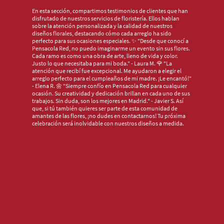
En esta sección, compartimos testimonios de clientes que han
disfrutado de nuestros servicios de floristería. Ellos hablan
sobre la atención personalizada y la calidad de nuestros
diseños florales, destacando cómo cada arreglo ha sido
perfecto para sus ocasiones especiales. ✨ "Desde que conocí a
Pensacola Red, no puedo imaginarme un evento sin sus flores.
Cada ramo es como una obra de arte, lleno de vida y color.
Justo lo que necesitaba para mi boda." - Laura M. 🌹 "La
atención que recibí fue excepcional. Me ayudaron a elegir el
arreglo perfecto para el cumpleaños de mi madre. ¡Le encantó!"
- Elena R. 🌼 "Siempre confío en Pensacola Red para cualquier
ocasión. Su creatividad y dedicación brillan en cada uno de sus
trabajos. Sin duda, son los mejores en Madrid." - Javier S. Así
que, si tú también quieres ser parte de esta comunidad de
amantes de las flores, ¡no dudes en contactarnos! Tu próxima
celebración será inolvidable con nuestros diseños a medida.